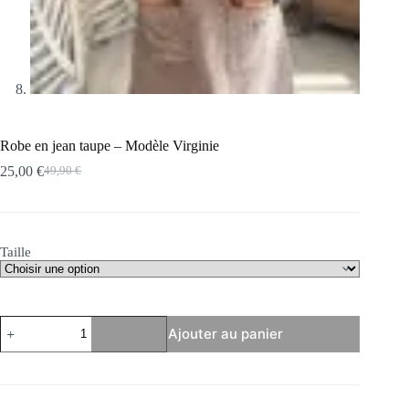
Robe en jean taupe – Modèle Virginie
25,00
€
49,90
€
Le
Le
prix
prix
initial
actuel
était :
est :
49,90 €.
25,00 €.
Taille
quantité
Ajouter au panier
de
Robe
en
jean
taupe