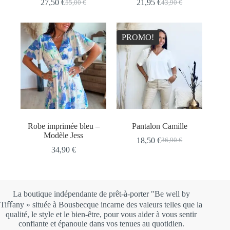
27,50
€
21,95
€
55,00
€
43,90
€
Le
Le
Le
Le
prix
prix
prix
prix
initial
actuel
initial
actuel
était :
est :
était :
est :
PROMO!
55,00 €.
27,50 €.
43,90 €.
21,95 €.
Robe imprimée bleu –
Pantalon Camille
Modèle Jess
18,50
€
36,90
€
Le
Le
34,90
€
prix
prix
initial
actuel
était :
est :
36,90 €.
18,50 €.
La boutique indépendante de prêt-à-porter "Be well by
Tiﬀany » située à Bousbecque incarne des valeurs telles que la
qualité, le style et le bien-être, pour vous aider à vous sentir
confiante et épanouie dans vos tenues au quotidien.