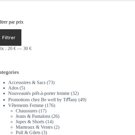
ltrer par prix
ix
ix
in
ax
Filtrer
ix :
20 €
—
30 €
ategories
73
Accessoires & Sacs
73
5
produits
Ados
5
produits
32
Nouveautés prêt-à-porter femme
32
produits
49
Promotions chez Be well by Tiﬀany
49
produits
176
Vêtements Femme
176
17
produits
Chaussures
17
produits
26
Jeans & Pantalons
26
14
produits
Jupes & Shorts
14
produits
2
Manteaux & Vestes
2
3
produits
Pull & Gilets
3