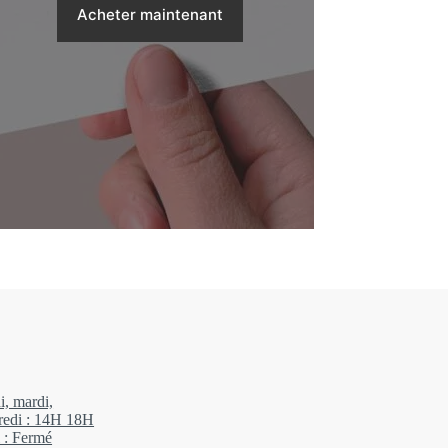
Acheter maintenant
20,00 €
à
150,00 €
i, mardi,
redi : 14H 18H
 : Fermé