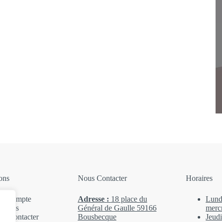
ons
Nous Contacter
Horaires
n Compte
Adresse
:
18 place du
Lund
Propos
Général de Gaulle 59166
merc
s Contacter
Bousbecque
Jeudi