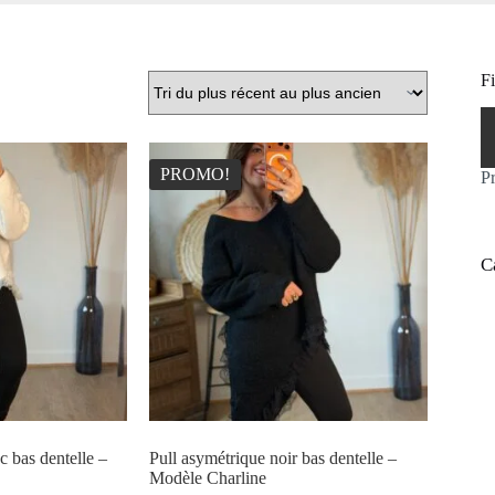
Fi
Pr
Pr
m
m
PROMO!
Pr
C
c bas dentelle –
Pull asymétrique noir bas dentelle –
Modèle Charline