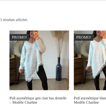
Trié
3 résultats affichés
du
plus
récent
au
PROMO!
PROMO!
plus
ancien
Pull asymétrique gris clair bas dentelle
Pull asymétrique blan
– Modèle Charline
Modèle Charline