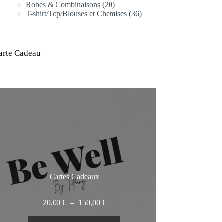
produits
20
Robes & Combinaisons
20
produits
36
T-shirt/Top/Blouses et Chemises
36
produits
arte Cadeau
Cartes Cadeaux
Plage
20,00
€
–
150,00
€
de
prix :