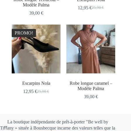
Modèle Palma
12,95
€
25,90
€
Le
Le
39,00
€
prix
prix
initial
actuel
était :
est :
25,90 €.
12,95 €.
PROMO!
Escarpins Nola
Robe longue caramel –
Modèle Palma
12,95
€
25,90
€
Le
Le
39,00
€
prix
prix
initial
actuel
était :
est :
25,90 €.
12,95 €.
La boutique indépendante de prêt-à-porter "Be well by
Tiﬀany » située à Bousbecque incarne des valeurs telles que la