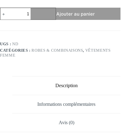
quantité
Ajouter au panier
de
Robe
coquelicot
-
Modèle
Dolce
UGS :
ND
Vita
CATÉGORIES :
ROBES & COMBINAISONS
,
VÊTEMENTS
FEMME
Description
Informations complémentaires
Avis (0)