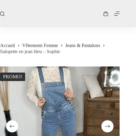
Passer
au
contenu
Panier
d’achat
Accueil
Vêtements Femme
Jeans & Pantalons
Salopette en jean bleu – Sophie
PROMO!