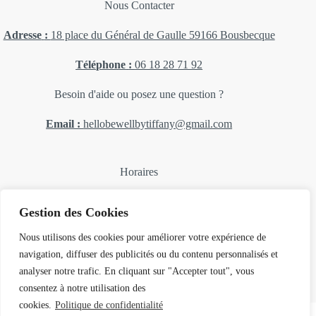
Nous Contacter
Adresse
:
18 place du Général de Gaulle 59166 Bousbecque
Téléphone
:
06 18 28 71 92
Besoin d'aide ou posez une question ?
Email :
hellobewellbytiffany@gmail.com
Horaires
Lundi, mardi, mercredi : 14H 18H
Gestion des Cookies
Jeudi : Fermé
Vendredi et samedi : 10H-12H 14H-18H30
Nous utilisons des cookies pour améliorer votre expérience de
Dimanch
e F
ermé
navigation, diffuser des publicités ou du contenu personnalisés et
analyser notre trafic. En cliquant sur "Accepter tout", vous
consentez à notre utilisation des
cookies.
Politique de confidentialité
Accueil
Nouveautés
Promotions
Ados