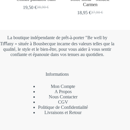
Carmen
19,50
€
38,90
€
Le
Le
18,95
€
37,90
€
prix
prix
Le
Le
initial
actuel
prix
prix
était :
est :
initial
actuel
38,90 €.
19,50 €.
était :
est :
37,90 €.
18,95 €.
La boutique indépendante de prêt-à-porter "Be well by
Tiﬀany » située à Bousbecque incarne des valeurs telles que la
qualité, le style et le bien-être, pour vous aider à vous sentir
confiante et épanouie dans vos tenues au quotidien.
Informations
Mon Compte
A Propos
Nous Contacter
CGV
Politique de Confidentialité
Livraisons et Retour