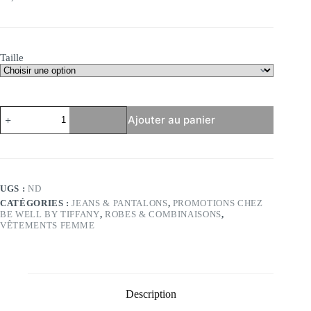
Le
Le
prix
prix
initial
actuel
était :
est :
55,00 €.
27,50 €.
Taille
quantité
Ajouter au panier
de
Salopette
en
jean
bleu
-
UGS :
ND
Sophie
CATÉGORIES :
JEANS & PANTALONS
,
PROMOTIONS CHEZ
BE WELL BY TIFFANY
,
ROBES & COMBINAISONS
,
VÊTEMENTS FEMME
Description