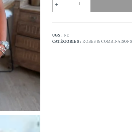
de
Combi-
short
corail
-
Modèle
Shawn
UGS :
ND
CATÉGORIES :
ROBES & COMBINAISON