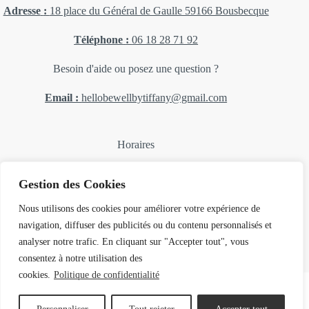
Adresse
:
18 place du Général de Gaulle 59166 Bousbecque
Téléphone
:
06 18 28 71 92
Besoin d'aide ou posez une question ?
Email :
hellobewellbytiffany@gmail.com
Horaires
Lundi, mardi, mercredi : 14H 18H
Gestion des Cookies
Jeudi : Fermé
Vendredi et samedi : 10H-12H 14H-18H30
Nous utilisons des cookies pour améliorer votre expérience de
Dimanch
e F
ermé
navigation, diffuser des publicités ou du contenu personnalisés et
analyser notre trafic. En cliquant sur "Accepter tout", vous
consentez à notre utilisation des
cookies.
Politique de confidentialité
Accueil
Nouveautés
Promotions
Ados
Femme
Accessoires & Sacs
Bijoux
A Propos
Blog
Contact