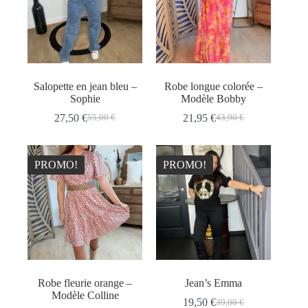
Salopette en jean bleu –
Robe longue colorée –
Sophie
Modèle Bobby
27,50
€
21,95
€
55,00
€
43,90
€
Le
Le
Le
Le
prix
prix
prix
prix
initial
actuel
initial
actuel
était :
est :
était :
est :
PROMO!
PROMO!
55,00 €.
27,50 €.
43,90 €.
21,95 €.
Robe fleurie orange –
Jean’s Emma
Modèle Colline
19,50
€
39,00
€
Le
Le