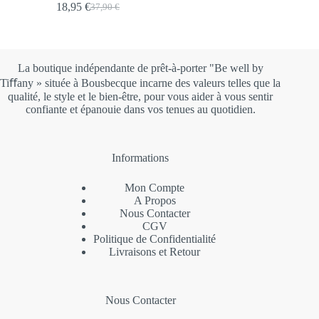
18,95
€
37,90
€
Le
Le
prix
prix
prix
prix
initial
actuel
initial
actuel
était :
est :
était :
est :
39,00 €.
19,50 €.
37,90 €.
18,95 €.
La boutique indépendante de prêt-à-porter "Be well by
Tiﬀany » située à Bousbecque incarne des valeurs telles que la
qualité, le style et le bien-être, pour vous aider à vous sentir
confiante et épanouie dans vos tenues au quotidien.
Informations
Mon Compte
A Propos
Nous Contacter
CGV
Politique de Confidentialité
Livraisons et Retour
Nous Contacter