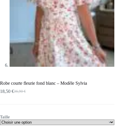
Robe courte fleurie fond blanc – Modèle Sylvia
18,50
€
36,90
€
Le
Le
prix
prix
initial
actuel
était :
est :
36,90 €.
18,50 €.
Taille