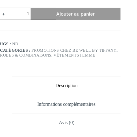
quantité
Ajouter au panier
de
Robe
courte
fleurie
fond
blanc
UGS :
ND
-
CATÉGORIES :
PROMOTIONS CHEZ BE WELL BY TIFFANY
,
Modèle
ROBES & COMBINAISONS
,
VÊTEMENTS FEMME
Sylvia
Description
Informations complémentaires
Avis (0)