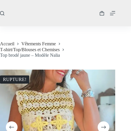
Passer
au
contenu
Panier
d’achat
Accueil
Vêtements Femme
T-shirt/Top/Blouses et Chemises
Top brodé jaune – Modèle Nalia
RUPTURE!