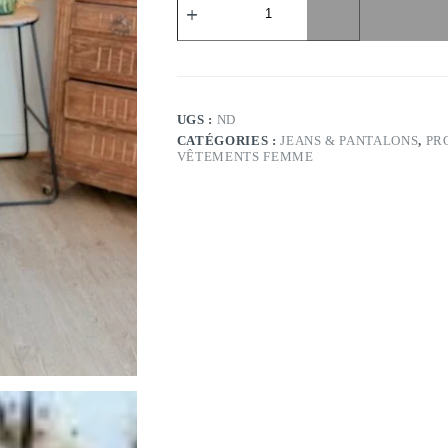
de
Jean
wide
beige
-
Modèle
Gaspard
UGS :
ND
CATÉGORIES :
JEANS & PANTALONS
,
PR
VÊTEMENTS FEMME