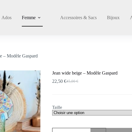
Ados
Femme
Accessoires & Sacs
Bijoux
ge – Modèle Gaspard
Jean wide beige – Modèle Gaspard
22,50
€
45,00
€
Le
Le
prix
prix
initial
actuel
était :
est :
45,00 €.
22,50 €.
Taille
quantité