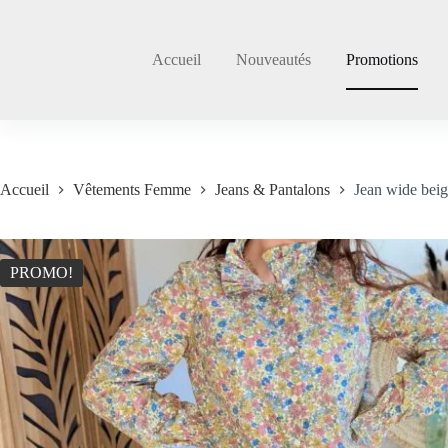
Passer
au
contenu
Accueil
Nouveautés
Promotions
Accueil
Vêtements Femme
Jeans & Pantalons
Jean wide bei
PROMO!