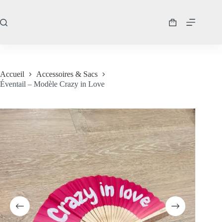
Passer
au
contenu
Panier
d’achat
Accueil
Accessoires & Sacs
Éventail – Modèle Crazy in Love