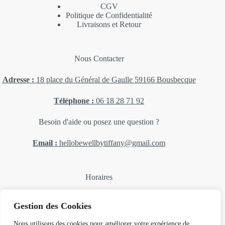
CGV
Politique de Confidentialité
Livraisons et Retour
Nous Contacter
Adresse
:
18 place du Général de Gaulle 59166 Bousbecque
Téléphone
:
06 18 28 71 92
Besoin d'aide ou posez une question ?
Email :
hellobewellbytiffany@gmail.com
Horaires
Lundi, mardi, mercredi : 14H 18H
Gestion des Cookies
Jeudi : Fermé
Vendredi et samedi : 10H-12H 14H-18H30
Nous utilisons des cookies pour améliorer votre expérience de