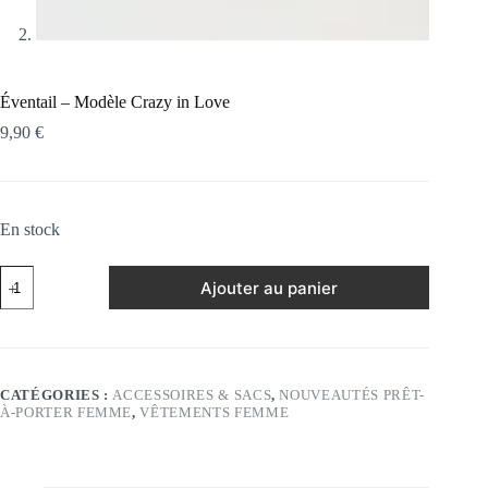
Éventail – Modèle Crazy in Love
9,90
€
En stock
quantité
Ajouter au panier
de
Éventail
-
Modèle
Crazy
in
CATÉGORIES :
ACCESSOIRES & SACS
,
NOUVEAUTÉS PRÊT-
Love
À-PORTER FEMME
,
VÊTEMENTS FEMME